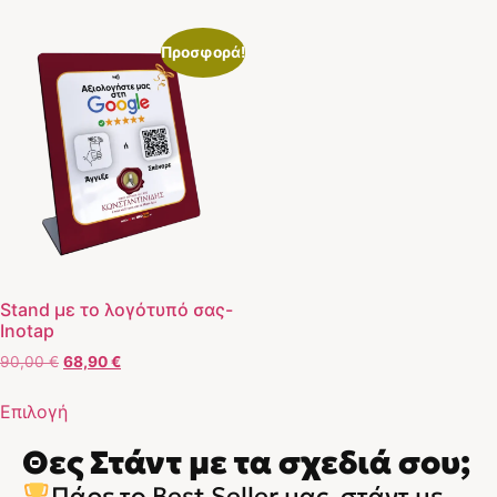
Προσφορά!
Stand με το λογότυπό σας-
Inotap
90,00
€
68,90
€
Επιλογή
Θες Στάντ με τα σχεδιά σου;
Πάρε το Best Seller μας, στάντ με