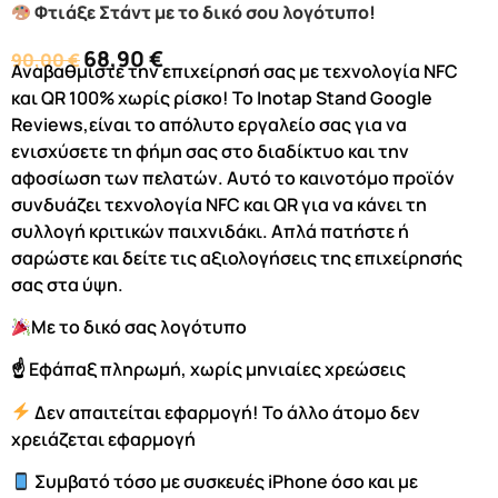
Φτιάξε Στάντ με το δικό σου λογότυπο!
68,90
€
90,00
€
Αναβαθμίστε την επιχείρησή σας με τεχνολογία NFC
και QR 100% χωρίς ρίσκο! Το Inotap Stand Google
Reviews,είναι το απόλυτο εργαλείο σας για να
ενισχύσετε τη φήμη σας στο διαδίκτυο και την
αφοσίωση των πελατών. Αυτό το καινοτόμο προϊόν
συνδυάζει τεχνολογία NFC και QR για να κάνει τη
συλλογή κριτικών παιχνιδάκι. Απλά πατήστε ή
σαρώστε και δείτε τις αξιολογήσεις της επιχείρησής
σας στα ύψη.
Με το δικό σας λογότυπο
☝️ Εφάπαξ πληρωμή, χωρίς μηνιαίες χρεώσεις
Δεν απαιτείται εφαρμογή! Το άλλο άτομο δεν
χρειάζεται εφαρμογή
Συμβατό τόσο με συσκευές iPhone όσο και με