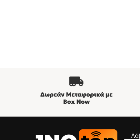
Δωρεάν Μεταφορικά με
Βοx Now
Λά